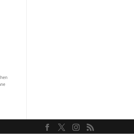
chen
hne