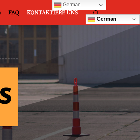
German
n
FAQ
KONTAKTIERE UNS
German
S